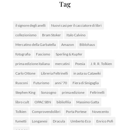
Tag
il signore degli anelli
Nuovi casi per il cacciatore di libri
collezionismo
Bram Stoker
Italo Calvino
Mercatino della Garbatella
Amazon
Biblohaus
fotografia
Fascismo
Sperling & Kupfer
prima edizione italiana
mercatini
Poesia
J. R. R. Tolkien
Carlo Ottone
Libreria Feltrinelli
in asta su Catawiki
Rusconi
Futurismo
anni '70
Fiera di Sinigaglia
Stephen King
Sonzogno
prima edizione
Feltrinelli
libro cult
OPAC SBN
bibliofilia
Massimo Gatta
Tolkien
Comprovendolibri
Porta Portese
Novecento
fumetti
Longanesi
Dracula
Umberto Eco
Enrico Pofi