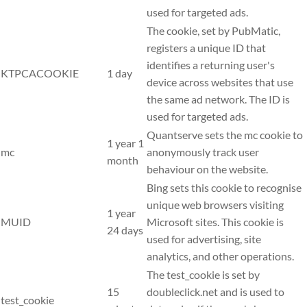
used for targeted ads.
The cookie, set by PubMatic,
registers a unique ID that
identifies a returning user's
KTPCACOOKIE
1 day
device across websites that use
the same ad network. The ID is
used for targeted ads.
Quantserve sets the mc cookie to
1 year 1
mc
anonymously track user
month
behaviour on the website.
Bing sets this cookie to recognise
unique web browsers visiting
1 year
MUID
Microsoft sites. This cookie is
24 days
used for advertising, site
analytics, and other operations.
The test_cookie is set by
15
doubleclick.net and is used to
test_cookie