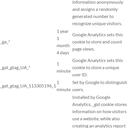
information anonymously
and assigns a randomly
generated number to
recognize unique visitors.
1 year
Google Analytics sets this
1
_ga_*
cookie to store and count
month
page views.
4 days
Google Analytics sets this
1
_gat_gtag_UA_*
cookie to store a unique
minute
user ID.
1
Set by Google to distinguish
_gat_gtag_UA_113305196_1
minute
users.
Installed by Google
Analytics, _gid cookie stores
information on how visitors
use a website, while also
creating an analytics report