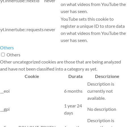
yt.innertube::nextId
never
on what videos from YouTube the
user has seen.
YouTube sets this cookie to
register a unique ID to store data
yt.innertube::requests
never
on what videos from YouTube the
user has seen.
Others
Others
Other uncategorized cookies are those that are being analyzed
and have not been classified into a category as yet.
Cookie
Durata
Descrizione
Description is
__eoi
6 months
currently not
available.
1 year 24
__gpi
No description
days
Description is