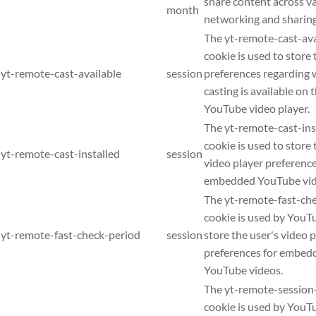
share content across v
month
networking and sharin
The yt-remote-cast-ava
cookie is used to store 
yt-remote-cast-available
session
preferences regarding
casting is available on t
YouTube video player.
The yt-remote-cast-ins
cookie is used to store 
yt-remote-cast-installed
session
video player preferenc
embedded YouTube vid
The yt-remote-fast-ch
cookie is used by YouT
yt-remote-fast-check-period
session
store the user's video 
preferences for embed
YouTube videos.
The yt-remote-session
cookie is used by YouT