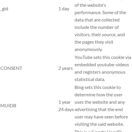
of the website's
_gid
1 day
performance. Some of the
data that are collected
include the number of
visitors, their source, and
the pages they visit
anonymously.
YouTube sets this cookie via
embedded youtube-videos
CONSENT
2 years
and registers anonymous
statistical data.
Bing sets this cookie to
determine how the user
1 year
uses the website and any
MUIDB
24 days
advertising that the end
user may have seen before
visiting the said website.
This is a Google UserID