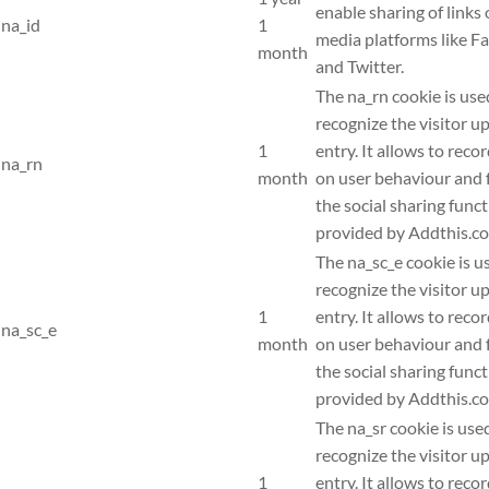
enable sharing of links 
na_id
1
media platforms like F
month
and Twitter.
The na_rn cookie is use
recognize the visitor u
1
entry. It allows to recor
na_rn
month
on user behaviour and f
the social sharing func
provided by Addthis.c
The na_sc_e cookie is u
recognize the visitor u
1
entry. It allows to recor
na_sc_e
month
on user behaviour and f
the social sharing func
provided by Addthis.c
The na_sr cookie is use
recognize the visitor u
1
entry. It allows to recor