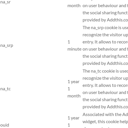
na_sr
month
on user behaviour and f
the social sharing func
provided by Addthis.c
The na_srp cookie is us
recognize the visitor u
1
entry. It allows to recor
na_srp
minute
on user behaviour and f
the social sharing func
provided by Addthis.c
The na_tc cookie is use
recognize the visitor u
1 year
entry. It allows to recor
na_tc
1
on user behaviour and f
month
the social sharing func
provided by Addthis.c
Associated with the A
1 year
widget, this cookie help
ouid
1