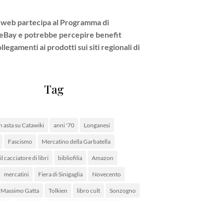
 web partecipa al Programma di
e eBay e potrebbe percepire benefit
legamenti ai prodotti sui siti regionali di
Tag
n asta su Catawiki
anni '70
Longanesi
Fascismo
Mercatino della Garbatella
l cacciatore di libri
bibliofilia
Amazon
mercatini
Fiera di Sinigaglia
Novecento
Massimo Gatta
Tolkien
libro cult
Sonzogno
elli
Adelphi
OPAC SBN
Carlo Ottone