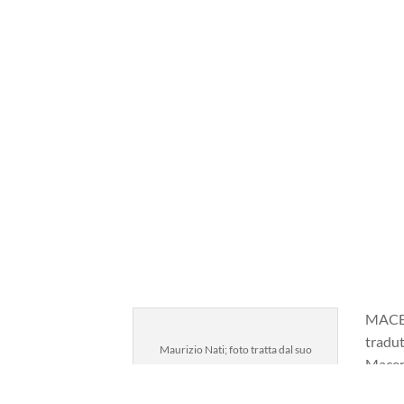
MACER
tradut
Maurizio Nati; foto tratta dal suo
Macera
profilo Facebook
alcune