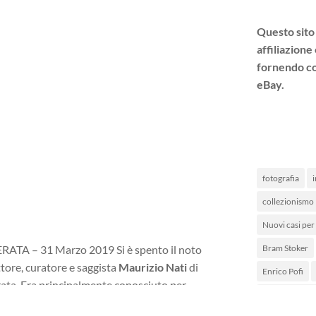
Questo sito
affiliazion
fornendo col
eBay.
fotografia
i
collezionismo
Nuovi casi per i
ATA – 31 Marzo 2019 Si è spento il noto
Bram Stoker
tore, curatore e saggista
Maurizio Nati
di
Enrico Pofi
ta. Era principalmente conosciuto per
Libreria Feltrin
 delle più belle traduzioni dall’inglese dei