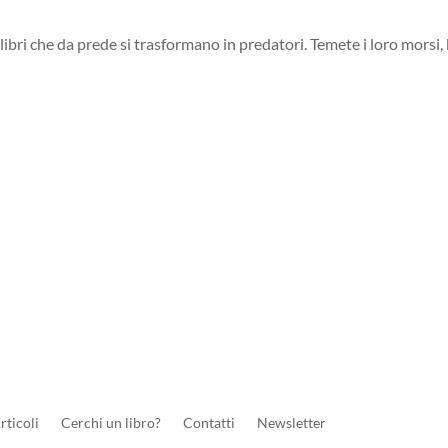
libri che da prede si trasformano in predatori. Temete i loro morsi, b
rticoli
Cerchi un libro?
Contatti
Newsletter