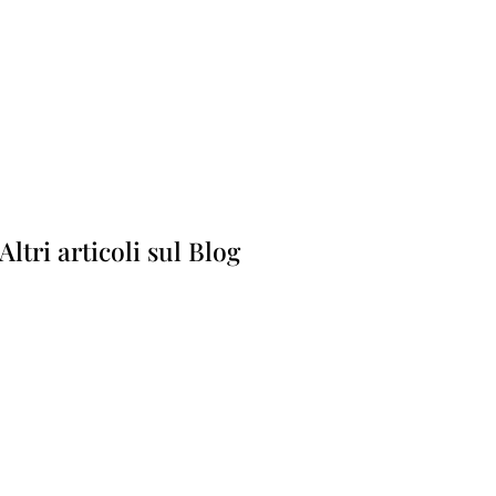
Altri articoli sul Blog
on perdete
a mostra su