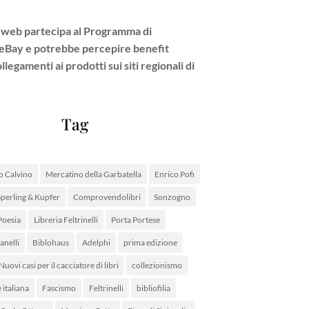
 web partecipa al Programma di
e eBay e potrebbe percepire benefit
legamenti ai prodotti sui siti regionali di
Tag
lo Calvino
Mercatino della Garbatella
Enrico Pofi
Sperling & Kupfer
Comprovendolibri
Sonzogno
Poesia
Libreria Feltrinelli
Porta Portese
 anelli
Biblohaus
Adelphi
prima edizione
Nuovi casi per il cacciatore di libri
collezionismo
 italiana
Fascismo
Feltrinelli
bibliofilia