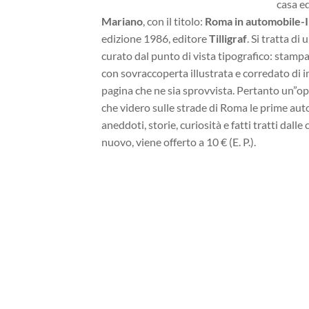
casa ed
Mariano
, con il titolo:
Roma in automobile-I
edizione 1986, editore
Tilligraf
. Si tratta d
curato dal punto di vista tipografico: stampat
con sovraccoperta illustrata e corredato di
pagina che ne sia sprovvista. Pertanto un”ope
che videro sulle strade di Roma le prime auto
aneddoti, storie, curiosità e fatti tratti dalle
nuovo, viene offerto a 10 € (E. P.).