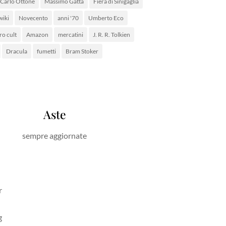
Carlo Ottone
Massimo Gatta
Fiera di Sinigaglia
wiki
Novecento
anni '70
Umberto Eco
ro cult
Amazon
mercatini
J. R. R. Tolkien
Dracula
fumetti
Bram Stoker
Aste
sempre aggiornate
r
g