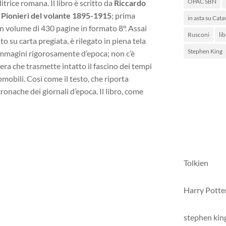
OPAC SBN
itrice romana. Il libro è scritto da
Riccardo
 Pionieri del volante 1895-1915
; prima
in asta su Cata
i un volume di 430 pagine in formato 8°. Assai
Rusconi
lib
o su carta pregiata, è rilegato in piena tela
Stephen King
 immagini rigorosamente d’epoca; non c’è
ra che trasmette intatto il fascino dei tempi
mobili. Così come il testo, che riporta
 cronache dei giornali d’epoca. Il libro, come
Tolkien
Harry Potte
stephen kin