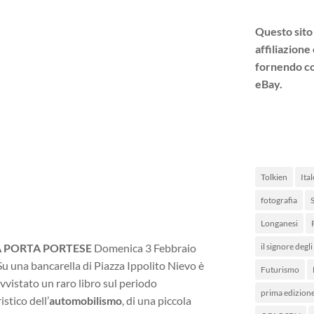
Questo sito
affiliazion
fornendo col
eBay.
Tolkien
Ita
fotografia
Longanesi
 PORTA PORTESE
Domenica 3 Febbraio
il signore degli
Su una bancarella di Piazza Ippolito Nievo è
Futurismo
vvistato un raro libro sul periodo
prima edizione
istico dell’
automobilismo
, di una piccola