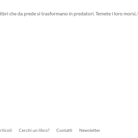
libri che da prede si trasformano in predatori. Temete i loro morsi, b
rticoli
Cerchi un libro?
Contatti
Newsletter