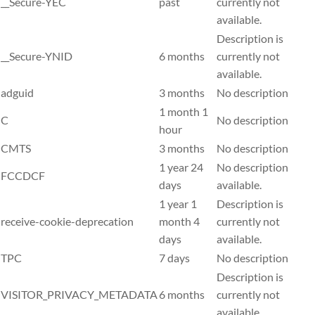
__Secure-YEC
past
currently not
available.
Description is
__Secure-YNID
6 months
currently not
available.
adguid
3 months
No description
1 month 1
C
No description
hour
CMTS
3 months
No description
1 year 24
No description
FCCDCF
days
available.
1 year 1
Description is
receive-cookie-deprecation
month 4
currently not
days
available.
TPC
7 days
No description
Description is
VISITOR_PRIVACY_METADATA
6 months
currently not
available.