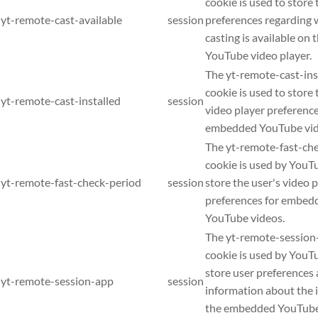
cookie is used to store 
yt-remote-cast-available
session
preferences regarding
casting is available on t
YouTube video player.
The yt-remote-cast-ins
cookie is used to store 
yt-remote-cast-installed
session
video player preferenc
embedded YouTube vid
The yt-remote-fast-ch
cookie is used by YouT
yt-remote-fast-check-period
session
store the user's video 
preferences for embed
YouTube videos.
The yt-remote-session
cookie is used by YouT
store user preferences
yt-remote-session-app
session
information about the i
the embedded YouTube