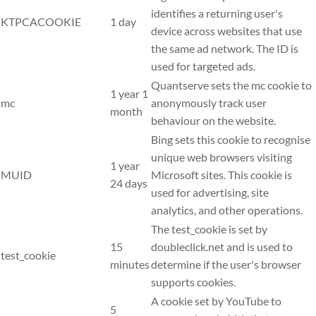
identifies a returning user's
KTPCACOOKIE
1 day
device across websites that use
the same ad network. The ID is
used for targeted ads.
Quantserve sets the mc cookie to
1 year 1
mc
anonymously track user
month
behaviour on the website.
Bing sets this cookie to recognise
unique web browsers visiting
1 year
MUID
Microsoft sites. This cookie is
24 days
used for advertising, site
analytics, and other operations.
The test_cookie is set by
15
doubleclick.net and is used to
test_cookie
minutes
determine if the user's browser
supports cookies.
A cookie set by YouTube to
5