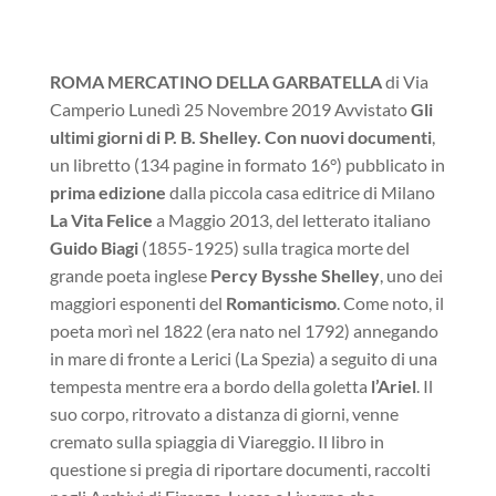
ROMA MERCATINO DELLA GARBATELLA
di Via
Camperio Lunedì 25 Novembre 2019 Avvistato
Gli
ultimi giorni di P. B. Shelley. Con nuovi documenti
,
un libretto (134 pagine in formato 16°) pubblicato in
prima edizione
dalla piccola casa editrice di Milano
La Vita Felice
a Maggio 2013, del letterato italiano
Guido Biagi
(1855-1925) sulla tragica morte del
grande poeta inglese
Percy Bysshe Shelley
, uno dei
maggiori esponenti del
Romanticismo
. Come noto, il
poeta morì nel 1822 (era nato nel 1792) annegando
in mare di fronte a Lerici (La Spezia) a seguito di una
tempesta mentre era a bordo della goletta
l’Ariel
. Il
suo corpo, ritrovato a distanza di giorni, venne
cremato sulla spiaggia di Viareggio. Il libro in
questione si pregia di riportare documenti, raccolti