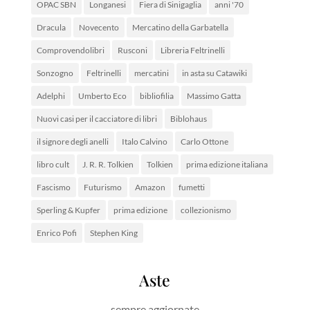
OPAC SBN
Longanesi
Fiera di Sinigaglia
anni '70
Dracula
Novecento
Mercatino della Garbatella
Comprovendolibri
Rusconi
Libreria Feltrinelli
Sonzogno
Feltrinelli
mercatini
in asta su Catawiki
Adelphi
Umberto Eco
bibliofilia
Massimo Gatta
Nuovi casi per il cacciatore di libri
Biblohaus
il signore degli anelli
Italo Calvino
Carlo Ottone
libro cult
J. R. R. Tolkien
Tolkien
prima edizione italiana
Fascismo
Futurismo
Amazon
fumetti
Sperling & Kupfer
prima edizione
collezionismo
Enrico Pofi
Stephen King
Aste
sempre aggiornate