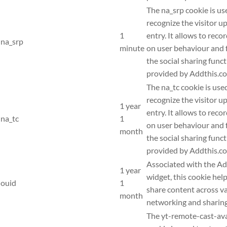
The na_srp cookie is us
recognize the visitor u
1
entry. It allows to recor
na_srp
minute
on user behaviour and f
the social sharing func
provided by Addthis.c
The na_tc cookie is use
recognize the visitor u
1 year
entry. It allows to recor
na_tc
1
on user behaviour and f
month
the social sharing func
provided by Addthis.c
Associated with the A
1 year
widget, this cookie help
ouid
1
share content across v
month
networking and sharin
The yt-remote-cast-ava