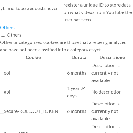
register a unique ID to store data
yt.innertube::requests
never
on what videos from YouTube the
user has seen.
Others
Others
Other uncategorized cookies are those that are being analyzed
and have not been classified into a category as yet.
Cookie
Durata
Descrizione
Description is
__eoi
6 months
currently not
available.
1 year 24
__gpi
No description
days
Description is
__Secure-ROLLOUT_TOKEN
6 months
currently not
available.
Description is