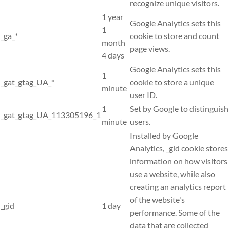
recognize unique visitors.
1 year
Google Analytics sets this
1
_ga_*
cookie to store and count
month
page views.
4 days
Google Analytics sets this
1
_gat_gtag_UA_*
cookie to store a unique
minute
user ID.
1
Set by Google to distinguish
_gat_gtag_UA_113305196_1
minute
users.
Installed by Google
Analytics, _gid cookie stores
information on how visitors
use a website, while also
creating an analytics report
of the website's
_gid
1 day
performance. Some of the
data that are collected