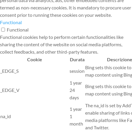
personal data via analytics, ads, other embedded contents are
termed as non-necessary cookies. It is mandatory to procure user
consent prior to running these cookies on your website.
Functional
Functional
Functional cookies help to perform certain functionalities like
sharing the content of the website on social media platforms,
collect feedbacks, and other third-party features.
Cookie
Durata
Descrizion
Bing sets this cookie to
_EDGE_S
session
map content using Bin
1 year
Bing sets this cookie to
_EDGE_V
24
map content using Bin
days
The na_id is set by Add
1 year
enable sharing of links 
na_id
1
media platforms like F
month
and Twitter.